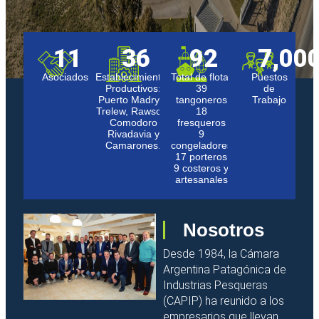
11
36
92
7,00
Asociados
Establecimientos
Total de flota:
Puestos
Productivos:
39
de
Puerto Madryn,
tangoneros
Trabajo
Trelew, Rawson,
18
Comodoro
fresqueros
Rivadavia y
9
Camarones.
congeladores
17 porteros
9 costeros y
artesanales
Nosotros
Desde 1984, la Cámara
Argentina Patagónica de
Industrias Pesqueras
(CAPIP) ha reunido a los
empresarios que llevan